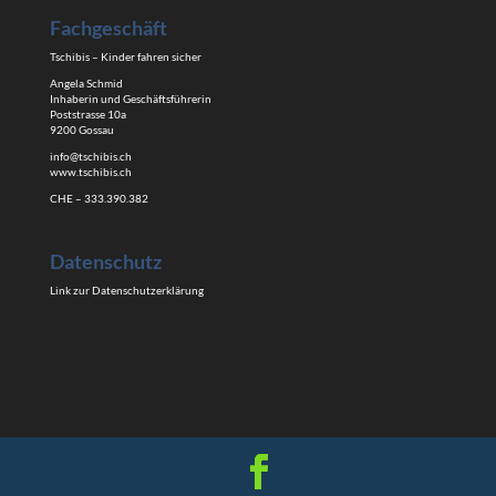
Fachgeschäft
Tschibis – Kinder fahren sicher
Angela Schmid
Inhaberin und Geschäftsführerin
Poststrasse 10a
9200 Gossau
info@tschibis.ch
www.tschibis.ch
CHE – 333.390.382
Datenschutz
Link zur Datenschutzerklärung