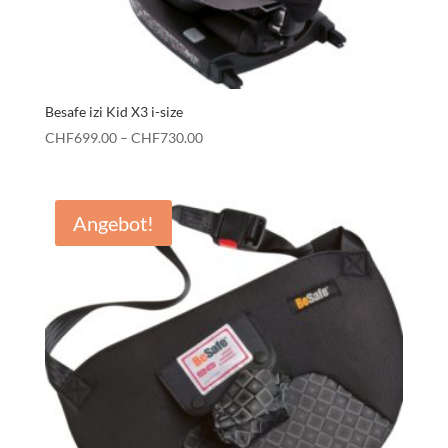
Besafe izi Kid X3 i-size
Preisspanne:
CHF
699.00
–
CHF
730.00
CHF699.00
bis
CHF730.00
Angebot!