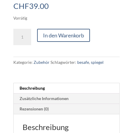
CHF
39.00
Vorrätig
Babyspiegel
In den Warenkorb
XL²
mit
Licht
Menge
Kategorie:
Zubehör
Schlagwörter:
besafe
,
spiegel
Beschreibung
Zusätzliche Informationen
Rezensionen (0)
Beschreibung