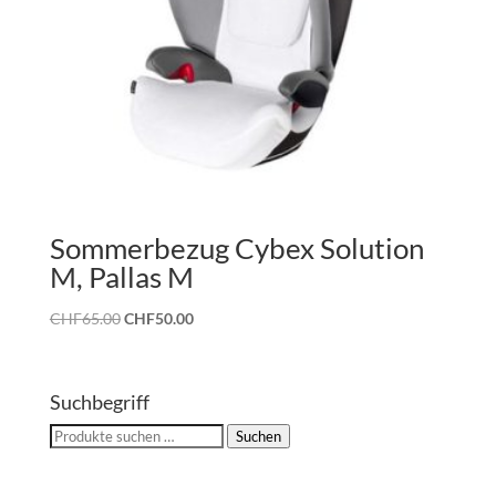
Sommerbezug Cybex Solution
M, Pallas M
Ursprünglicher
Aktueller
CHF
65.00
CHF
50.00
Preis
Preis
war:
ist:
CHF65.00
CHF50.00.
Suchbegriff
Suchen
Suchen
nach: