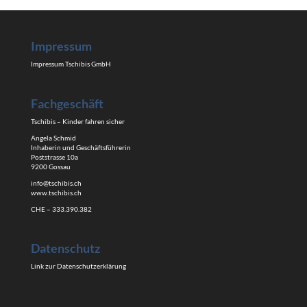
Impressum
Impressum Tschibis GmbH
Fachgeschäft
Tschibis – Kinder fahren sicher
Angela Schmid
Inhaberin und Geschäftsführerin
Poststrasse 10a
9200 Gossau
info@tschibis.ch
www.tschibis.ch
CHE – 333.390.382
Datenschutz
Link zur Datenschutzerklärung