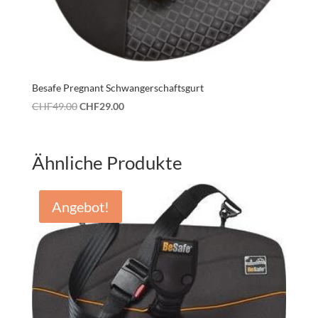
Besafe Pregnant Schwangerschaftsgurt
Ursprünglicher
Aktueller
CHF
49.00
CHF
29.00
Preis
Preis
war:
ist:
CHF49.00
CHF29.00.
Ähnliche Produkte
Angebot!