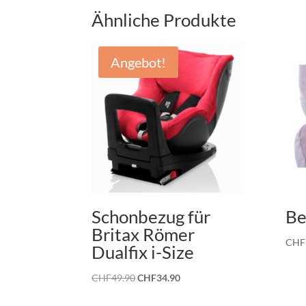
Ähnliche Produkte
Angebot!
Schonbezug für
Be
Britax Römer
CHF
Dualfix i-Size
Ursprünglicher
Aktueller
CHF
49.90
CHF
34.90
Preis
Preis