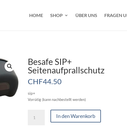
HOME
SHOP
ÜBER UNS
FRAGEN 
Besafe SIP+
Seitenaufprallschutz
CHF
44.50
sip+
Vorrätig (kann nachbestellt werden)
Besafe
In den Warenkorb
SIP+
Seitenaufprallschutz