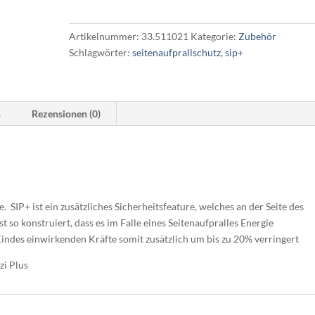
Menge
Artikelnummer:
33.511021
Kategorie:
Zubehör
Schlagwörter:
seitenaufprallschutz
,
sip+
n
Rezensionen (0)
 SIP+ ist ein zusätzliches Sicherheitsfeature, welches an der Seite des
t so konstruiert, dass es im Falle eines Seitenaufpralles Energie
indes einwirkenden Kräfte somit zusätzlich um bis zu 20% verringert
izi Plus