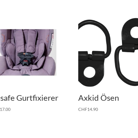
safe Gurtfixierer
Axkid Ösen
17.00
CHF
14.90