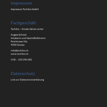
Impressum
Impressum Tschibis GmbH
Fachgeschäft
Tschibis – Kinder fahren sicher
Angela Schmid
Inhaberin und Geschäftsführerin
Poststrasse 10a
9200 Gossau
info@tschibis.ch
www.tschibis.ch
CHE – 333.390.382
Datenschutz
Link zur Datenschutzerklärung