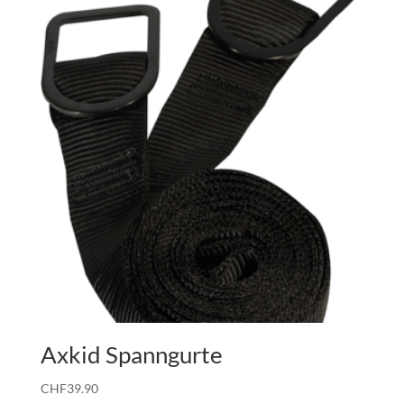
CHF59.90
CHF29.90.
Axkid Spanngurte
CHF
39.90