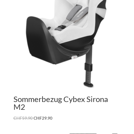
Sommerbezug Cybex Sirona
M2
Ursprünglicher
Aktueller
CHF
59.90
CHF
29.90
Preis
Preis
war:
ist: