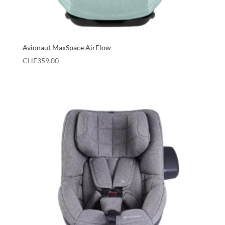
Avionaut MaxSpace AirFlow
CHF
359.00