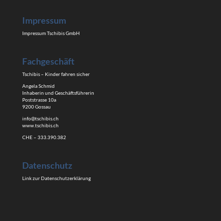
Impressum
Impressum Tschibis GmbH
Fachgeschäft
Tschibis – Kinder fahren sicher
Angela Schmid
Inhaberin und Geschäftsführerin
Poststrasse 10a
9200 Gossau
info@tschibis.ch
www.tschibis.ch
CHE – 333.390.382
Datenschutz
Link zur Datenschutzerklärung