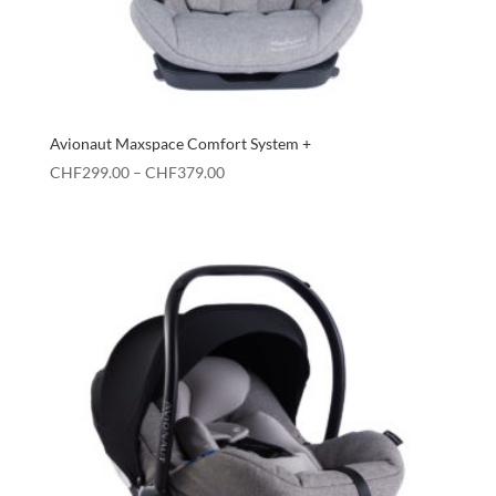
Avionaut Maxspace Comfort System +
Preisspanne:
CHF
299.00
–
CHF
379.00
CHF299.00
bis
CHF379.00