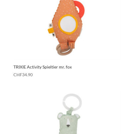
TRIXIE Activity Spieltier mr. fox
CHF
34.90