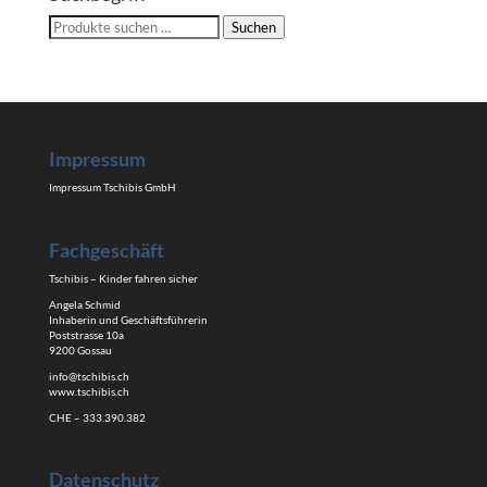
Suchen
Suchen
nach:
Impressum
Impressum Tschibis GmbH
Fachgeschäft
Tschibis – Kinder fahren sicher
Angela Schmid
Inhaberin und Geschäftsführerin
Poststrasse 10a
9200 Gossau
info@tschibis.ch
www.tschibis.ch
CHE – 333.390.382
Datenschutz